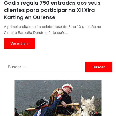
Gadis regala 750 entradas aos seus
clientes para participar na XII Xira
Karting en Ourense
A primeira cita da xira celebrarase do 8 ao 10 de xuño no
Circuíto Barbaña Dende o 2 de xuño…
Ver máis »
B
u
s
c
a
r
: