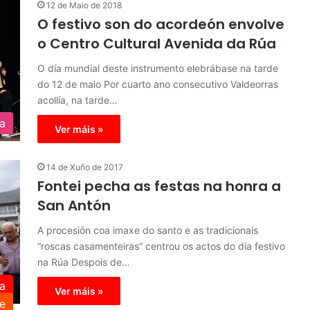
12 de Maio de 2018
O festivo son do acordeón envolve
o Centro Cultural Avenida da Rúa
O día mundial deste instrumento elebrábase na tarde
do 12 de maio Por cuarto ano consecutivo Valdeorras
acollía, na tarde…
ra
Ver máis »
14 de Xuño de 2017
Fontei pecha as festas na honra a
San Antón
A procesión coa imaxe do santo e as tradicionais
“roscas casamenteiras” centrou os actos do día festivo
na Rúa Despois de…
a
Ver máis »
e