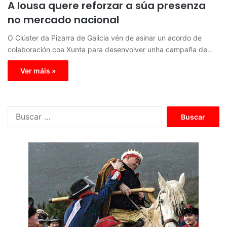
A lousa quere reforzar a súa presenza
no mercado nacional
O Clúster da Pizarra de Galicia vén de asinar un acordo de
colaboración coa Xunta para desenvolver unha campaña de…
Ver máis »
B
u
s
c
a
r
: