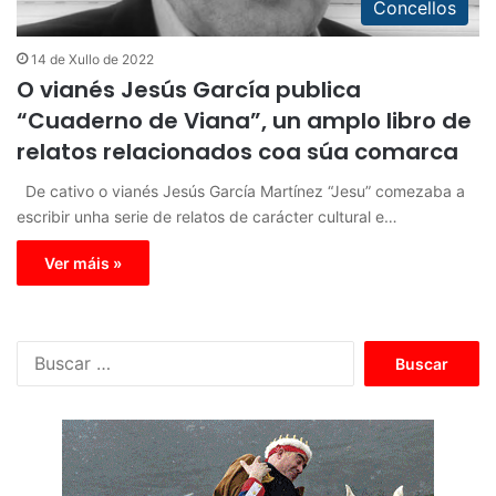
Concellos
14 de Xullo de 2022
O vianés Jesús García publica
“Cuaderno de Viana”, un amplo libro de
relatos relacionados coa súa comarca
De cativo o vianés Jesús García Martínez “Jesu” comezaba a
escribir unha serie de relatos de carácter cultural e…
Ver máis »
B
u
s
c
a
r
: