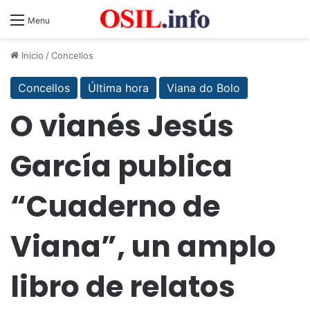
Menu
Inicio
/
Concellos
Concellos
Última hora
Viana do Bolo
O vianés Jesús
García publica
“Cuaderno de
Viana”, un amplo
libro de relatos