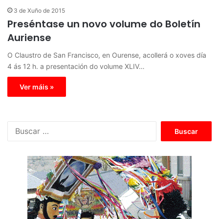
3 de Xuño de 2015
Preséntase un novo volume do Boletín
Auriense
O Claustro de San Francisco, en Ourense, acollerá o xoves día
4 ás 12 h. a presentación do volume XLIV…
Ver máis »
B
u
s
c
a
r
: