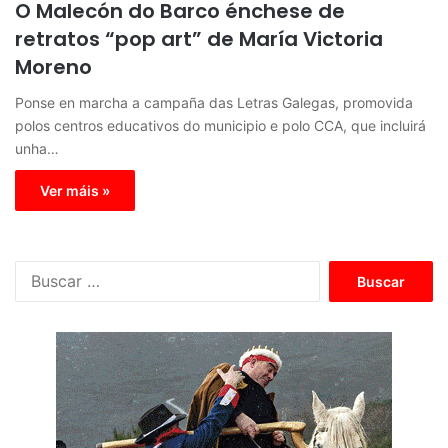
O Malecón do Barco énchese de
retratos “pop art” de María Victoria
Moreno
Ponse en marcha a campaña das Letras Galegas, promovida
polos centros educativos do municipio e polo CCA, que incluirá
unha…
Ver máis »
B
u
s
c
a
r
: