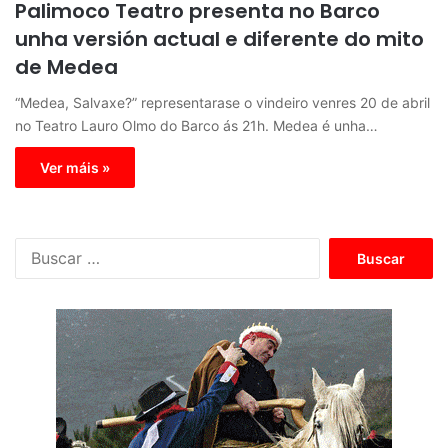
Palimoco Teatro presenta no Barco
unha versión actual e diferente do mito
de Medea
“Medea, Salvaxe?” representarase o vindeiro venres 20 de abril
no Teatro Lauro Olmo do Barco ás 21h. Medea é unha…
Ver máis »
B
u
s
c
a
r
: