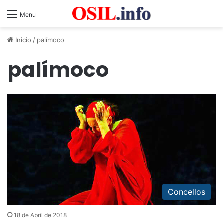
Menu
Inicio
/
palímoco
palímoco
Concellos
18 de Abril de 2018