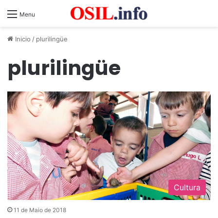
Menu
Inicio
/
plurilingüe
plurilingüe
Cultura
11 de Maio de 2018