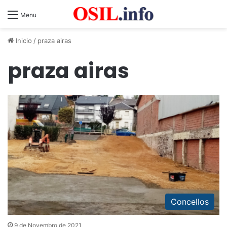
Menu
Inicio
/
praza airas
praza airas
Concellos
9 de Novembro de 2021