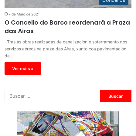
7 de Maio de 2021
O Concello do Barco reordenará a Praza
das Airas
Tras as obras realizadas de canalización e soterramento dos
servizos aéreos na praza das Airas, xunto coa pavimentación
da…
Ver máis »
B
u
s
c
a
r
: