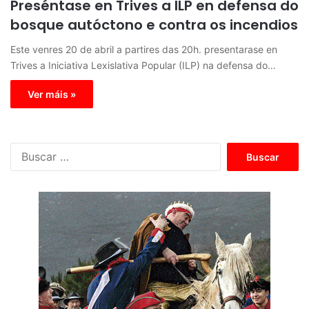
Preséntase en Trives a ILP en defensa do
bosque autóctono e contra os incendios
Este venres 20 de abril a partires das 20h. presentarase en
Trives a Iniciativa Lexislativa Popular (ILP) na defensa do…
Ver máis »
B
u
s
c
a
r
: