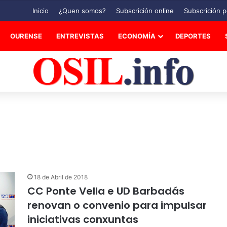
Inicio
¿Quen somos?
Subscrición online
Subscrición p
OURENSE
ENTREVISTAS
ECONOMÍA
DEPORTES
18 de Abril de 2018
CC Ponte Vella e UD Barbadás
renovan o convenio para impulsar
iniciativas conxuntas