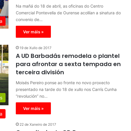
Na mañá do 18 de abril, as oficinas do Centro
Comercial Pontevella de Ourense acollían a sinatura do
convenio de…
a
Ver máis »
19 de Xullo de 2017
A UD Barbadás remodela o plantel
para afrontar a sexta tempada en
terceira división
Moisés Pereiro ponse ao fronte no novo proxecto
presentado na tarde do 18 de xullo nos Carrís Cunha
“revolución” no…
s
Ver máis »
a
22 de Xaneiro de 2017