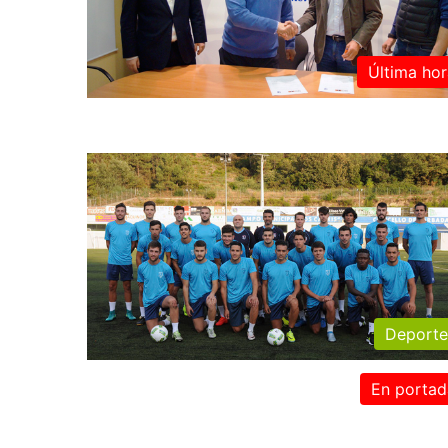
Última hor
Deporte
En portad