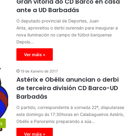
Gran vitoria do CD Barco en casa
ante a UD Barbadás
O deputado provincial de Deportes, Juan
Anta, aproveitou o derbi ourensán para inaugurar a
nova iluminación no campo de fútbol barquense
Depois…
Ver máis »
19 de Xaneiro de 2017
Astérix e Obélix anuncian o derbi
de terceira división CD Barco-UD
Barbadás
O partido, correspondente á xornada 22ª, disputarase
este domingo ás 17:30horas en Calabagueiros Astérix,
Obélix e Panoramix preparando a súa…
s
Ver máis »