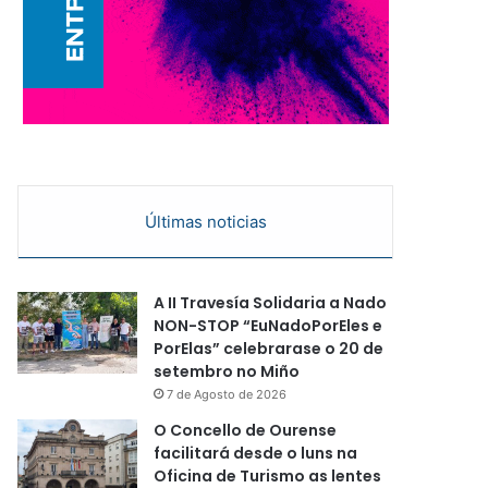
Últimas noticias
A II Travesía Solidaria a Nado
NON-STOP “EuNadoPorEles e
PorElas” celebrarase o 20 de
setembro no Miño
7 de Agosto de 2026
O Concello de Ourense
facilitará desde o luns na
Oficina de Turismo as lentes