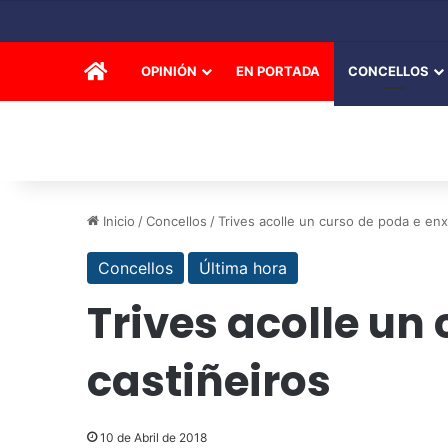
INICIO
OPINIÓN
EN PORTADA
CONCELLOS
Inicio
/
Concellos
/
Trives acolle un curso de poda e enx
Concellos
Última hora
Trives acolle un
castiñeiros
10 de Abril de 2018