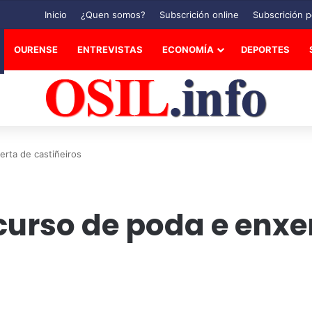
Inicio
¿Quen somos?
Subscrición online
Subscrición p
OURENSE
ENTREVISTAS
ECONOMÍA
DEPORTES
erta de castiñeiros
 curso de poda e enxe