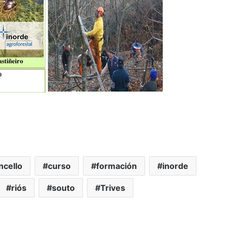
ncello
curso
formación
inorde
riós
souto
Trives