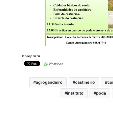
Compartir:
WhatsApp
agrogandeiro
castiñeiro
co
instituto
poda