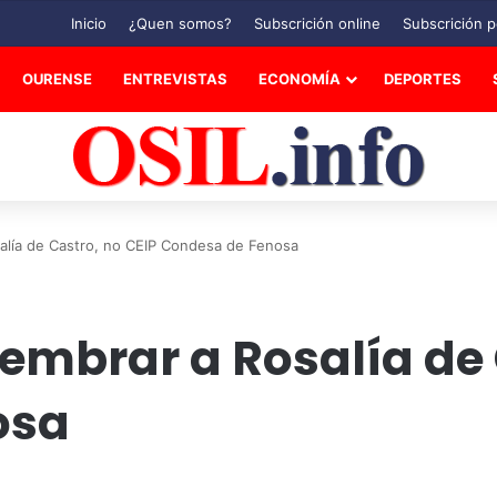
Inicio
¿Quen somos?
Subscrición online
Subscrición p
OURENSE
ENTREVISTAS
ECONOMÍA
DEPORTES
alía de Castro, no CEIP Condesa de Fenosa
embrar a Rosalía de 
osa