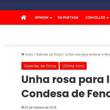
INICIO
OPINIÓN
EN PORTADA
CONCELLOS
Inicio
/
Galerías de fotos
/
Unha rosa para lembrar a Ros
Galerías de fotos
Última hora
Unha rosa para l
Condesa de Fen
23 de Febreiro de 2018