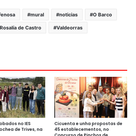
Fenosa
mural
noticias
O Barco
Rosalía de Castro
Valdeorras
obados no IES
Cicuenta e unha propostas de
chea de Trives, na
45 establecementos, no
Concurso de Pinchos de