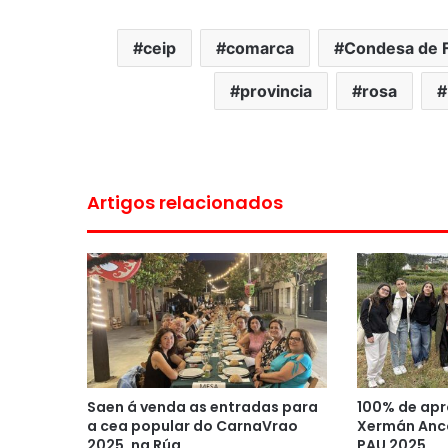
ceip
comarca
Condesa de 
provincia
rosa
Artigos relacionados
Saen á venda as entradas para
100% de apr
a cea popular do CarnaVrao
Xermán Anco
2025, na Rúa
PAU 2025