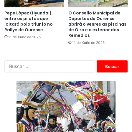
Pepe López (Hyundai),
O Consello Municipal de
entre os pilotos que
Deportes de Ourense
loitará polo triunfo no
abrirá o venres as piscinas
Rallye de Ourense
de Oira e a exterior dos
Remedios
11 de Xuño de 2025
11 de Xuño de 2025
B
u
s
c
a
r
: