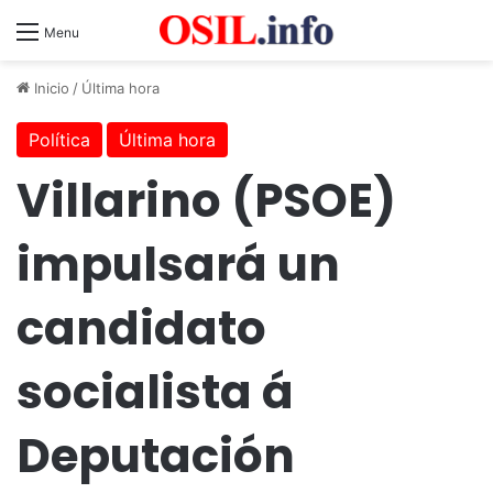
Menu
Inicio
/
Última hora
Política
Última hora
Villarino (PSOE)
impulsará un
candidato
socialista á
Deputación