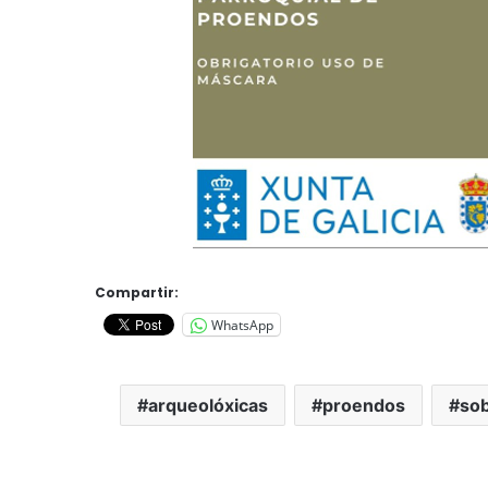
Compartir:
WhatsApp
arqueolóxicas
proendos
so