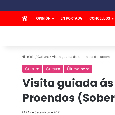
INICIO
OPINIÓN
EN PORTADA
CONCELLOS
Inicio
/
Cultura
/
Visita guiada ás sondaxes do xacemen
Cultura
Cultura
Última hora
Visita guiada á
Proendos (Sober
24 de Setembro de 2021