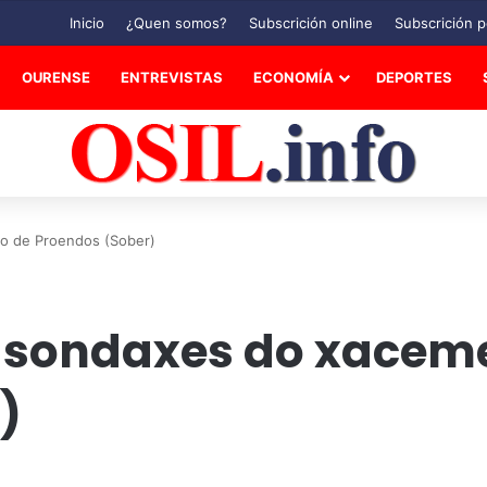
Inicio
¿Quen somos?
Subscrición online
Subscrición p
OURENSE
ENTREVISTAS
ECONOMÍA
DEPORTES
to de Proendos (Sober)
s sondaxes do xacem
)