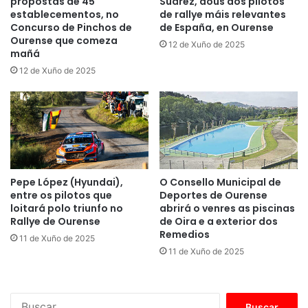
propostas de 45
Suárez, dous dos pilotos
establecementos, no
de rallye máis relevantes
Concurso de Pinchos de
de España, en Ourense
Ourense que comeza
12 de Xuño de 2025
mañá
12 de Xuño de 2025
Pepe López (Hyundai),
O Consello Municipal de
entre os pilotos que
Deportes de Ourense
loitará polo triunfo no
abrirá o venres as piscinas
Rallye de Ourense
de Oira e a exterior dos
Remedios
11 de Xuño de 2025
11 de Xuño de 2025
B