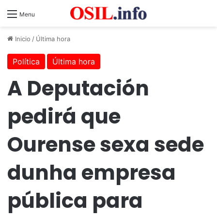
Menu
Inicio
/
Última hora
Política
Última hora
A Deputación
pedirá que
Ourense sexa sede
dunha empresa
pública para