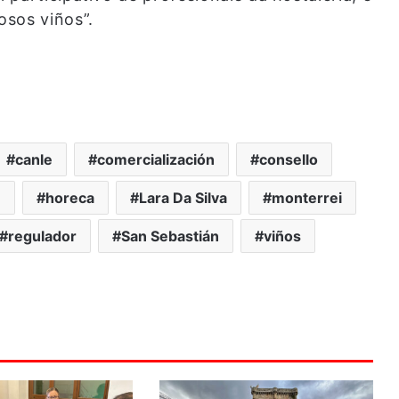
osos viños”.
canle
comercialización
consello
n
horeca
Lara Da Silva
monterrei
regulador
San Sebastián
viños