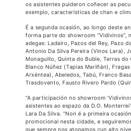
os asistentes puideron coñecer as peculi
exemplo, características de chan e clima,
É a segunda ocasión, ao longo deste an
forma parte do showroom “Vidivinos”, n
adegas: Ladairo, Pazos del Rey, Pazo d
Antonio Da Silva Pereira (Vinos Lara), 
Monaguillo, Quinta do Buble, Terras do
Blanco Núñez (Tapias Mariñán), Fragas 
Arxéntea), Abeledos, Tabú, Franco Basa
Trasdovento, Fausto Rivero Pardo (Qui
“A participación no showroom ‘Vidivinos
asistentes ao espazo da D.O. Monterrei”
Lara Da Silva. “Non é a primeira ocasió
promocional nesta cidade, e seguiremos
que sempre nos atopamos cun alto nivel 