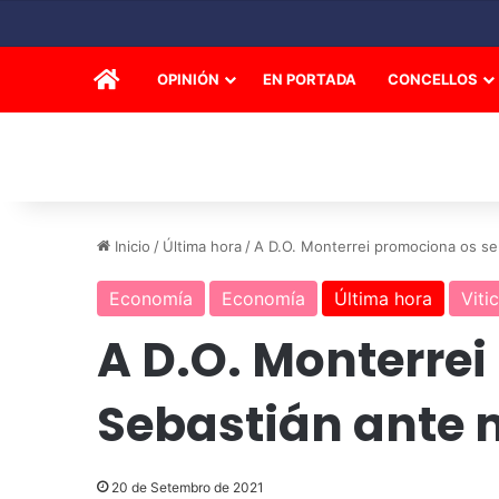
INICIO
OPINIÓN
EN PORTADA
CONCELLOS
Inicio
/
Última hora
/
A D.O. Monterrei promociona os se
Economía
Economía
Última hora
Viti
A D.O. Monterrei
Sebastián ante 
20 de Setembro de 2021