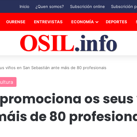
Inicio
¿Quen somos?
Subscrición online
Subscrición p
OURENSE
ENTREVISTAS
ECONOMÍA
DEPORTES
us viños en San Sebastián ante máis de 80 profesionais
cultura
 promociona os seus
máis de 80 profesion