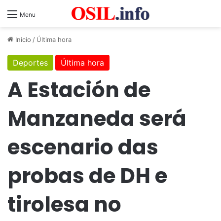
Menu
Inicio
/
Última hora
Deportes
Última hora
A Estación de
Manzaneda será
escenario das
probas de DH e
tirolesa no