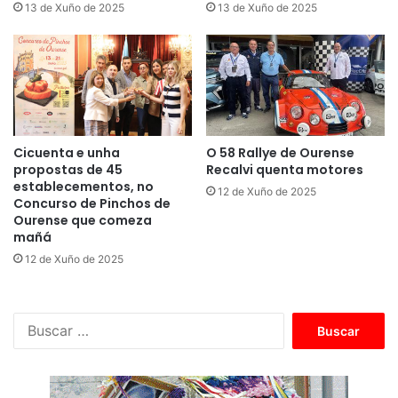
13 de Xuño de 2025
13 de Xuño de 2025
Cicuenta e unha
O 58 Rallye de Ourense
propostas de 45
Recalvi quenta motores
establecementos, no
12 de Xuño de 2025
Concurso de Pinchos de
Ourense que comeza
mañá
12 de Xuño de 2025
B
u
s
c
a