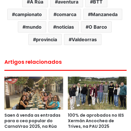
A Rúa
aventura
BTT
campionato
comarca
Manzaneda
mundo
noticias
O Barco
provincia
Valdeorras
Artigos relacionados
Saen á venda as entradas
100% de aprobados no IES
para a cea popular do
Xermán Ancochea de
CarnaVrao 2025, na Rúa
Trives, na PAU 2025