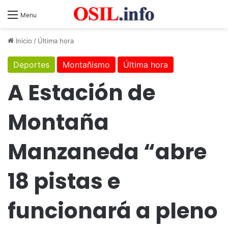
Menu
Inicio
/
Última hora
Deportes
Montañismo
Última hora
A Estación de
Montaña
Manzaneda “abre
18 pistas e
funcionará a pleno