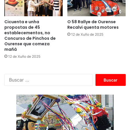
Cicuenta e unha
O 58 Rallye de Ourense
propostas de 45
Recalvi quenta motores
establecementos, no
12 de Xuño de 2025
Concurso de Pinchos de
Ourense que comeza
mañá
12 de Xuño de 2025
B
u
s
c
a
r
: