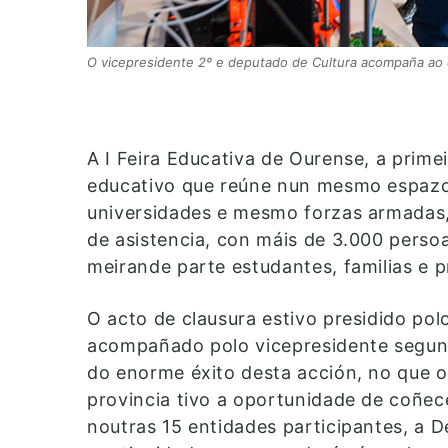
O vicepresidente 2º e deputado de Cultura acompaña ao co
A I Feira Educativa de Ourense, a prime
educativo que reúne nun mesmo espazo a
universidades e mesmo forzas armadas,
de asistencia, con máis de 3.000 perso
meirande parte estudantes, familias e p
O acto de clausura estivo presidido po
acompañado polo vicepresidente segund
do enorme éxito desta acción, no que 
provincia tivo a oportunidade de coñece
noutras 15 entidades participantes, a D