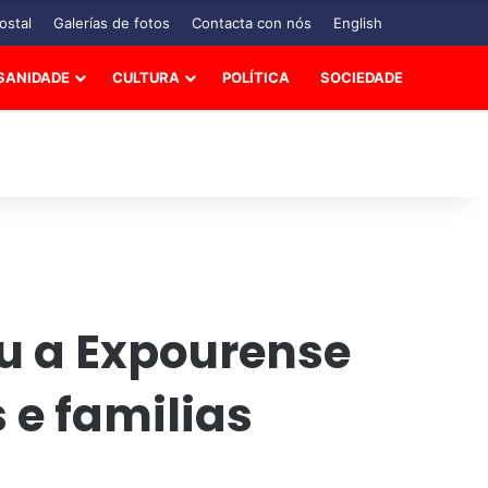
ostal
Galerías de fotos
Contacta con nós
English
SANIDADE
CULTURA
POLÍTICA
SOCIEDADE
u a Expourense
 e familias