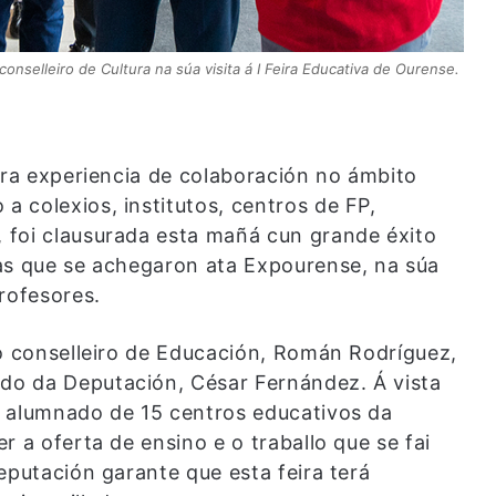
nselleiro de Cultura na súa visita á I Feira Educativa de Ourense.
ira experiencia de colaboración no ámbito
 colexios, institutos, centros de FP,
 foi clausurada esta mañá cun grande éxito
as que se achegaron ata Expourense, na súa
rofesores.
lo conselleiro de Educación, Román Rodríguez,
o da Deputación, César Fernández. Á vista
o alumnado de 15 centros educativos da
r a oferta de ensino e o traballo que se fai
eputación garante que esta feira terá