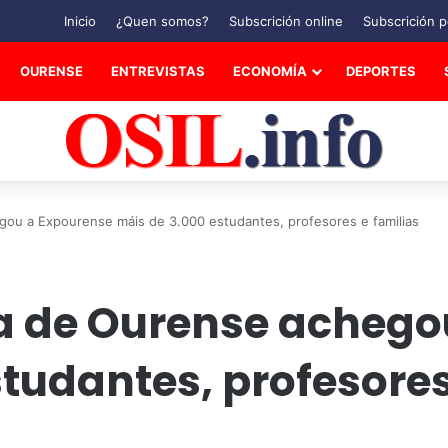
Inicio
¿Quen somos?
Subscrición online
Subscrición p
OURENSE
ENTREVISTAS
ECONOMÍA
DEPORTES
gou a Expourense máis de 3.000 estudantes, profesores e familias
va de Ourense achego
tudantes, profesores