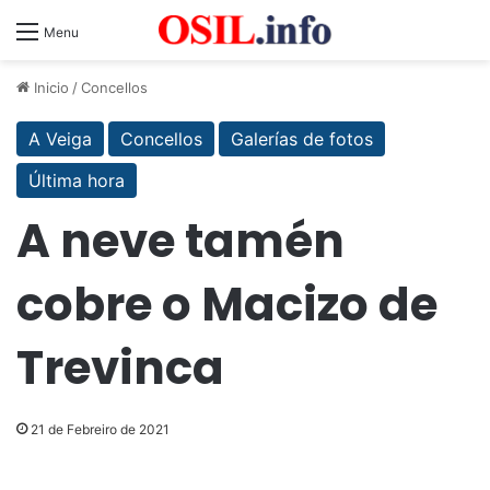
Menu
Inicio
/
Concellos
A Veiga
Concellos
Galerías de fotos
Última hora
A neve tamén
cobre o Macizo de
Trevinca
21 de Febreiro de 2021