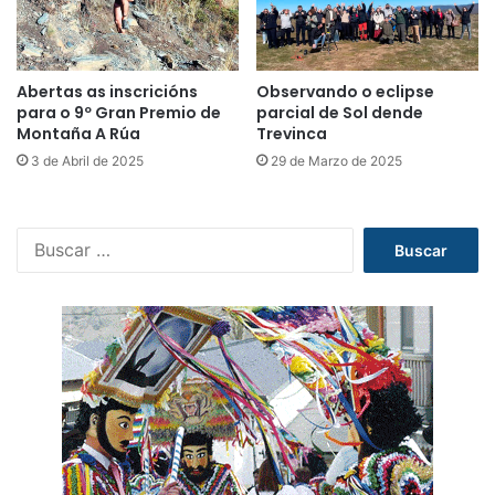
Abertas as inscricións
Observando o eclipse
para o 9º Gran Premio de
parcial de Sol dende
Montaña A Rúa
Trevinca
3 de Abril de 2025
29 de Marzo de 2025
B
u
s
c
a
r
: