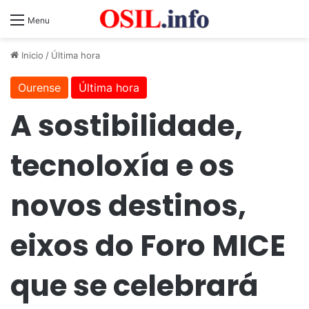
Menu
Inicio
/
Última hora
Ourense
Última hora
A sostibilidade,
tecnoloxía e os
novos destinos,
eixos do Foro MICE
que se celebrará