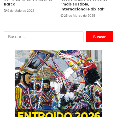
Barco
“máis sostible,
internacional e dixital”
9 de Maio de 2025
25 de Marzo de 2025
B
u
s
c
a
r
: