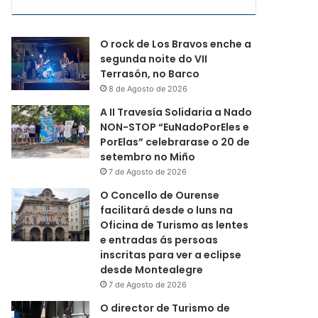
O rock de Los Bravos enche a
segunda noite do VII
Terrasón, no Barco
8 de Agosto de 2026
A II Travesía Solidaria a Nado
NON-STOP “EuNadoPorEles e
PorElas” celebrarase o 20 de
setembro no Miño
7 de Agosto de 2026
O Concello de Ourense
facilitará desde o luns na
Oficina de Turismo as lentes
e entradas ás persoas
inscritas para ver a eclipse
desde Montealegre
7 de Agosto de 2026
O director de Turismo de