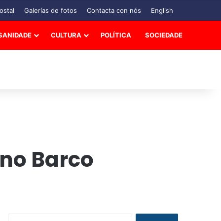
ostal
Galerías de fotos
Contacta con nós
English
SANIDADE
CULTURA
POLÍTICA
SOCIEDADE
, no Barco
B