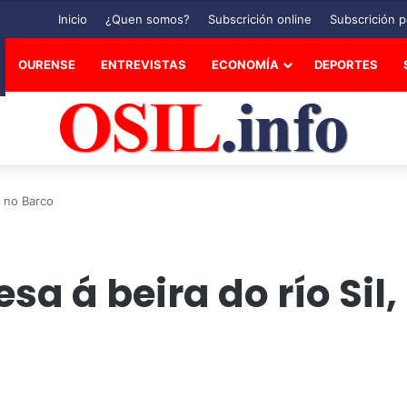
Inicio
¿Quen somos?
Subscrición online
Subscrición p
OURENSE
ENTREVISTAS
ECONOMÍA
DEPORTES
, no Barco
sa á beira do río Sil