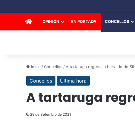
INICIO
OPINIÓN
EN PORTADA
CONCELLOS
Inicio
/
Concellos
/
A tartaruga regresa á beira do río Sil
Concellos
Última hora
A tartaruga regre
29 de Setembro de 2021