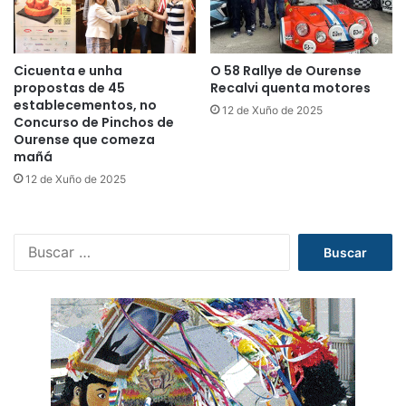
Cicuenta e unha
O 58 Rallye de Ourense
propostas de 45
Recalvi quenta motores
establecementos, no
12 de Xuño de 2025
Concurso de Pinchos de
Ourense que comeza
mañá
12 de Xuño de 2025
B
u
s
c
a
r
: