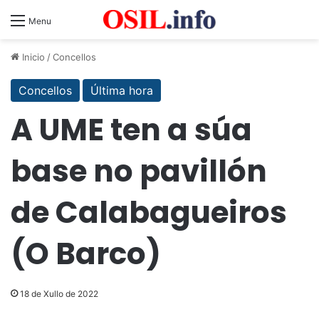
Menu
Inicio
/
Concellos
Concellos
Última hora
A UME ten a súa
base no pavillón
de Calabagueiros
(O Barco)
18 de Xullo de 2022