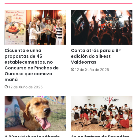
Cicuenta e unha
Conta atrás para a 9ª
propostas de 45
edición do SilFest
establecementos, no
Valdeorras
Concurso de Pinchos de
12 de Xuño de 2025
Ourense que comeza
mañá
12 de Xuño de 2025
A Rúa vivirá este sábado
As bailarinas de Bayadère