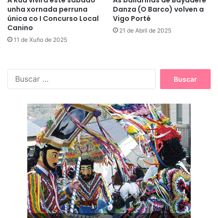
unha xornada perruna
Danza (O Barco) volven a
única co I Concurso Local
Vigo Porté
Canino
21 de Abril de 2025
11 de Xuño de 2025
B
u
s
c
a
r
: