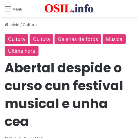
Menu
Inicio
/
Cultura
Cultura
Cultura
Galerías de fotos
Música
Última hora
Abertal despide o
curso cun festival
musical e unha
cea