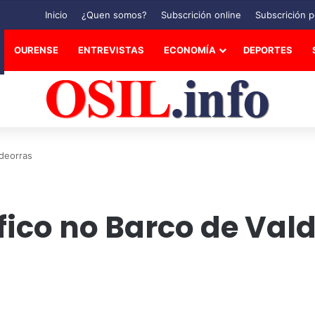
Inicio
¿Quen somos?
Subscrición online
Subscrición p
OURENSE
ENTREVISTAS
ECONOMÍA
DEPORTES
ldeorras
fico no Barco de Val