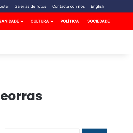
ostal
Galerías de fotos
Contacta con nós
English
SANIDADE
CULTURA
POLÍTICA
SOCIEDADE
deorras
B