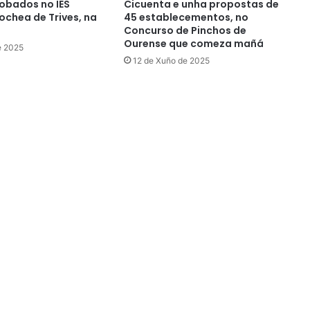
obados no IES
Cicuenta e unha propostas de
chea de Trives, na
45 establecementos, no
Concurso de Pinchos de
Ourense que comeza mañá
e 2025
12 de Xuño de 2025