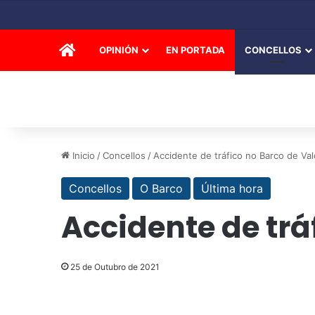
INICIO
OPINIÓN
EN PORTADA
CONCELLOS
Inicio
/
Concellos
/
Accidente de tráfico no Barco de Va
Concellos
O Barco
Última hora
Accidente de trá
25 de Outubro de 2021