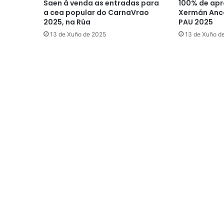
Saen á venda as entradas para
100% de apr
a cea popular do CarnaVrao
Xermán Anco
2025, na Rúa
PAU 2025
13 de Xuño de 2025
13 de Xuño d