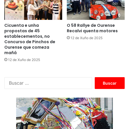
Cicuenta e unha
O 58 Rallye de Ourense
propostas de 45
Recalvi quenta motores
establecementos, no
12 de Xuño de 2025
Concurso de Pinchos de
Ourense que comeza
mañá
12 de Xuño de 2025
B
u
s
c
a
r
: