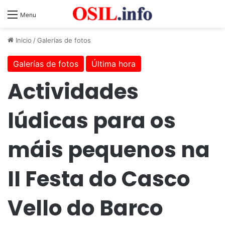
Menu
Inicio
/
Galerías de fotos
Galerías de fotos
Última hora
Actividades
lúdicas para os
máis pequenos na
II Festa do Casco
Vello do Barco