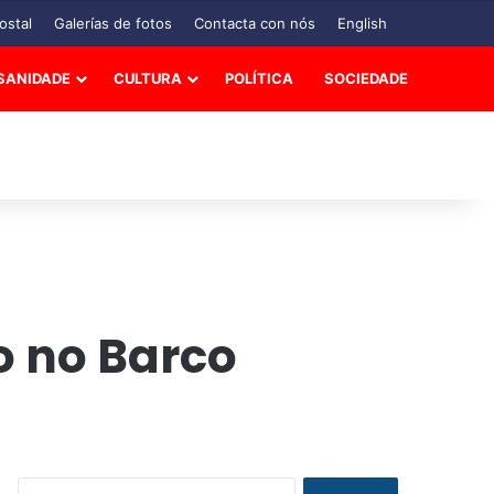
ostal
Galerías de fotos
Contacta con nós
English
SANIDADE
CULTURA
POLÍTICA
SOCIEDADE
o no Barco
B