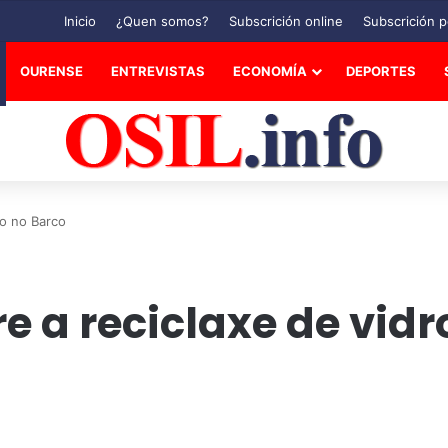
Inicio
¿Quen somos?
Subscrición online
Subscrición p
OURENSE
ENTREVISTAS
ECONOMÍA
DEPORTES
ro no Barco
e a reciclaxe de vidr