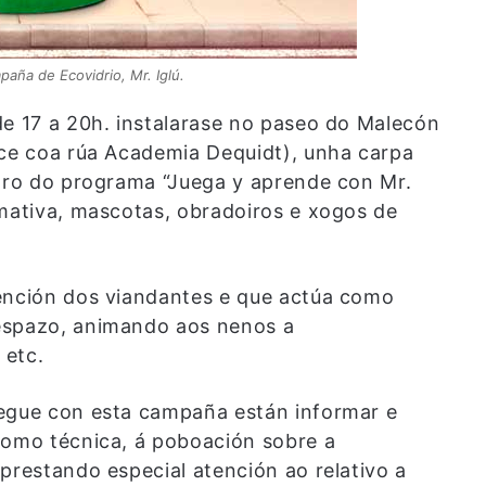
aña de Ecovidrio, Mr. Iglú.
de 17 a 20h. instalarase no paseo do Malecón
uce coa rúa Academia Dequidt), unha carpa
idro do programa “Juega y aprende con Mr.
rmativa, mascotas, obradoiros e xogos de
tención dos viandantes e que actúa como
espazo, animando aos nenos a
 etc.
segue con esta campaña están informar e
como técnica, á poboación sobre a
prestando especial atención ao relativo a