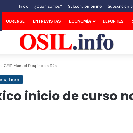
Inicio
¿Quen somos?
Subscrición online
Subscrición p
OURENSE
ENTREVISTAS
ECONOMÍA
DEPORTES
 no CEIP Manuel Respino da Rúa
tima hora
co inicio de curso n