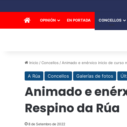
INICIO
OPINIÓN
EN PORTADA
CONCELLOS
Inicio
/
Concellos
/
Animado e enérxico inicio de curso
A Rúa
Concellos
Galerías de fotos
Úl
Animado e enérxi
Respino da Rúa
8 de Setembro de 2022