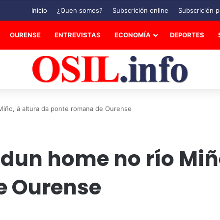
Inicio
¿Quen somos?
Subscrición online
Subscrición p
OURENSE
ENTREVISTAS
ECONOMÍA
DEPORTES
Miño, á altura da ponte romana de Ourense
dun home no río Miño
e Ourense