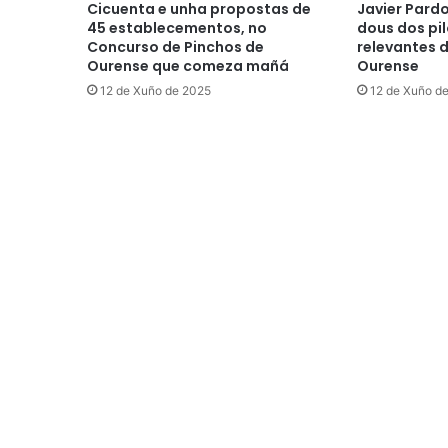
Cicuenta e unha propostas de
Javier Pard
45 establecementos, no
dous dos pil
Concurso de Pinchos de
relevantes 
Ourense que comeza mañá
Ourense
12 de Xuño de 2025
12 de Xuño d