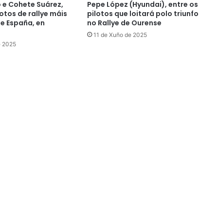
o e Cohete Suárez,
Pepe López (Hyundai), entre os
otos de rallye máis
pilotos que loitará polo triunfo
de España, en
no Rallye de Ourense
11 de Xuño de 2025
e 2025