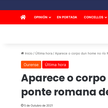
INICIO
OPINIÓN
EN PORTADA
CONCELLOS
Inicio
/
Última hora
/
Aparece o corpo dun home no río 
Ourense
Última hora
Aparece o corpo 
ponte romana d
5 de Outubro de 2021