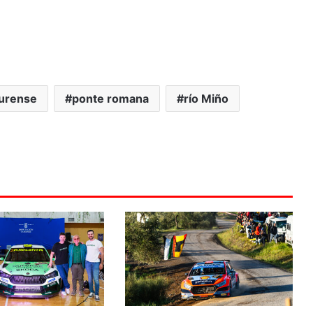
urense
ponte romana
río Miño