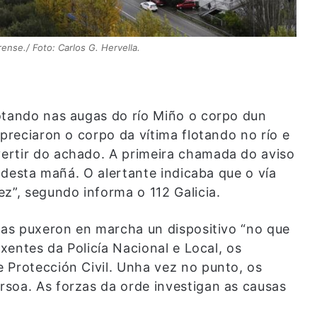
ense./ Foto: Carlos G. Hervella.
otando nas augas do río Miño o corpo dun
apreciaron o corpo da vítima flotando no río e
ertir do achado. A primeira chamada do aviso
a desta mañá. O alertante indicaba que o vía
z”, segundo informa o 112 Galicia.
cias puxeron en marcha un dispositivo “no que
axentes da Policía Nacional e Local, os
 Protección Civil. Unha vez no punto, os
soa. As forzas da orde investigan as causas