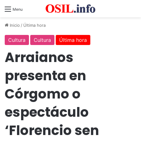
Menu
Inicio
/
Última hora
Cultura
Cultura
Última hora
Arraianos
presenta en
Córgomo o
espectáculo
‘Florencio sen