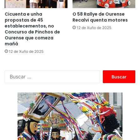
Cicuenta e unha
O 58 Rallye de Ourense
propostas de 45
Recalvi quenta motores
establecementos, no
12 de Xuño de 2025
Concurso de Pinchos de
Ourense que comeza
mañá
12 de Xuño de 2025
B
u
s
c
a
r
: