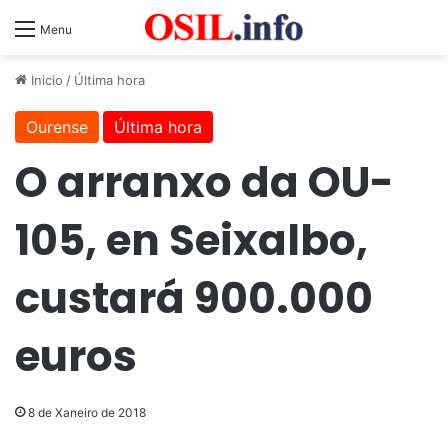
Menu
Inicio
/
Última hora
Ourense
Última hora
O arranxo da OU-
105, en Seixalbo,
custará 900.000
euros
8 de Xaneiro de 2018