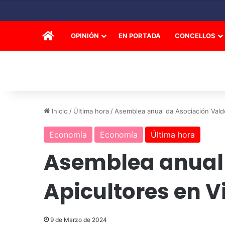
INICIO
OPINIÓN
EN PORTADA
CONCELLOS
Inicio
/
Última hora
/
Asemblea anual da Asociación Valde
Economía
Economía
Última hora
Asemblea anual 
Apicultores en V
9 de Marzo de 2024