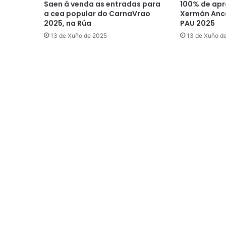
Saen á venda as entradas para
100% de apr
a cea popular do CarnaVrao
Xermán Anco
2025, na Rúa
PAU 2025
13 de Xuño de 2025
13 de Xuño d