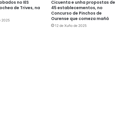
obados no IES
Cicuenta e unha propostas de
chea de Trives, na
45 establecementos, no
Concurso de Pinchos de
Ourense que comeza mañá
e 2025
12 de Xuño de 2025