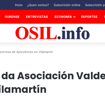
Inicio
¿Quen somos?
Subscrición online
Subscrición p
OURENSE
ENTREVISTAS
ECONOMÍA
DEPORTES
orresa de Apicultores en Vilamartín
da Asociación Valde
ilamartín