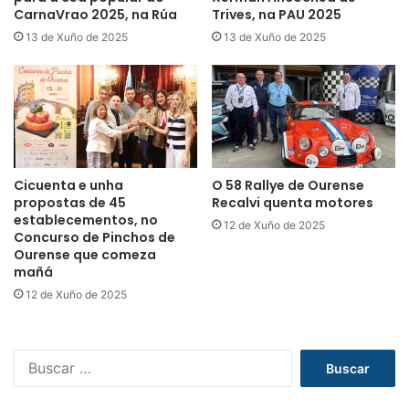
CarnaVrao 2025, na Rúa
Trives, na PAU 2025
13 de Xuño de 2025
13 de Xuño de 2025
Cicuenta e unha
O 58 Rallye de Ourense
propostas de 45
Recalvi quenta motores
establecementos, no
12 de Xuño de 2025
Concurso de Pinchos de
Ourense que comeza
mañá
12 de Xuño de 2025
B
u
s