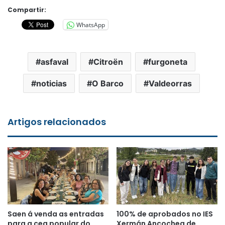
Compartir:
WhatsApp
asfaval
Citroën
furgoneta
noticias
O Barco
Valdeorras
Artigos relacionados
Saen á venda as entradas
100% de aprobados no IES
para a cea popular do
Xermán Ancochea de