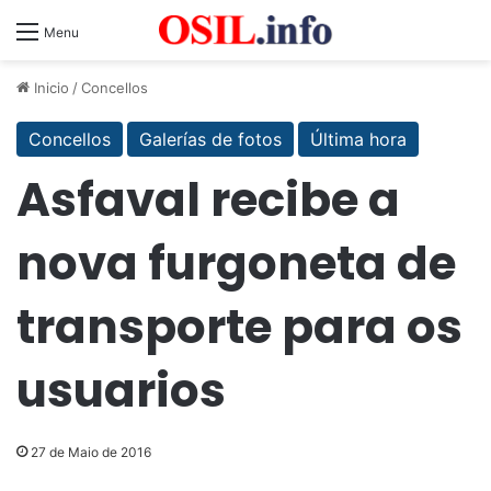
Menu
Inicio
/
Concellos
Concellos
Galerías de fotos
Última hora
Asfaval recibe a
nova furgoneta de
transporte para os
usuarios
27 de Maio de 2016