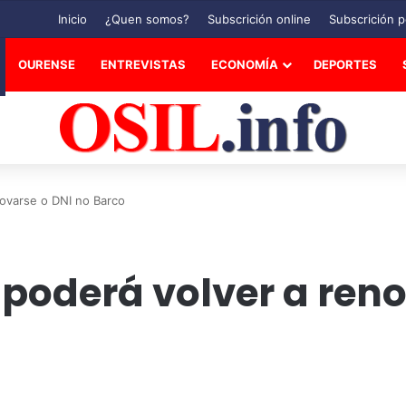
Inicio
¿Quen somos?
Subscrición online
Subscrición p
OURENSE
ENTREVISTAS
ECONOMÍA
DEPORTES
ovarse o DNI no Barco
poderá volver a reno