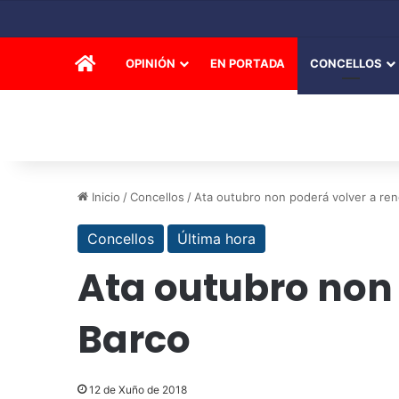
INICIO
OPINIÓN
EN PORTADA
CONCELLOS
Inicio
/
Concellos
/
Ata outubro non poderá volver a ren
Concellos
Última hora
Ata outubro non 
Barco
12 de Xuño de 2018