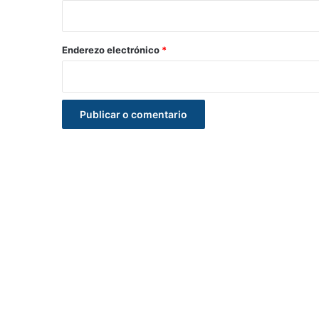
i
o
*
Enderezo electrónico
*