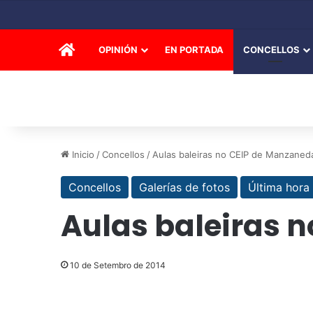
INICIO
OPINIÓN
EN PORTADA
CONCELLOS
Inicio
/
Concellos
/
Aulas baleiras no CEIP de Manzaned
Concellos
Galerías de fotos
Última hora
Aulas baleiras 
10 de Setembro de 2014