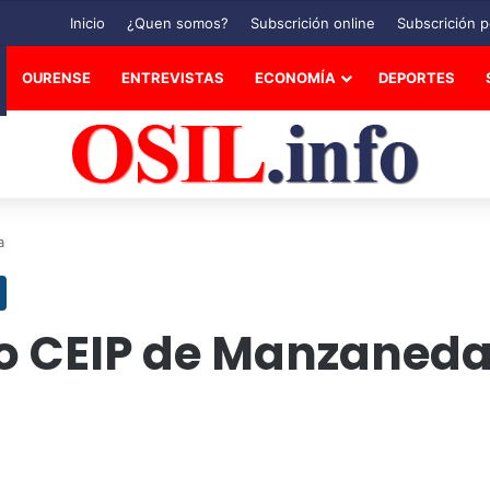
Inicio
¿Quen somos?
Subscrición online
Subscrición p
OURENSE
ENTREVISTAS
ECONOMÍA
DEPORTES
a
no CEIP de Manzaned