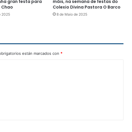
nha gran festa para
máis, na semana de festas do
o Chao
Colexio Divina Pastora O Barco
e 2025
8 de Maio de 2025
brigatorios están marcados con
*