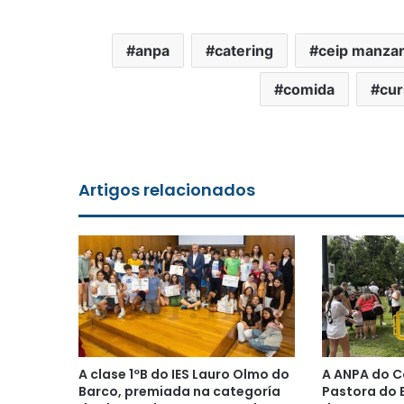
anpa
catering
ceip manza
comida
cur
Artigos relacionados
A clase 1ºB do IES Lauro Olmo do
A ANPA do C
Barco, premiada na categoría
Pastora do B