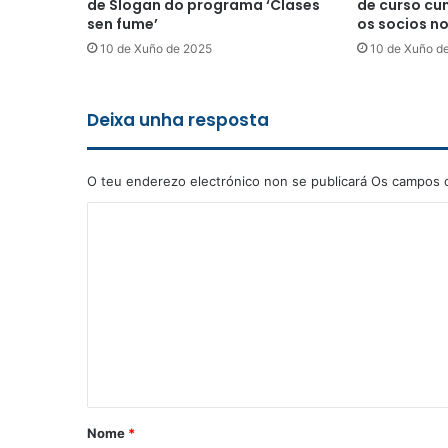
de Slogan do programa ‘Clases
de curso cu
sen fume’
os socios n
10 de Xuño de 2025
10 de Xuño d
Deixa unha resposta
O teu enderezo electrónico non se publicará
Os campos o
C
o
m
e
n
t
a
r
Nome
*