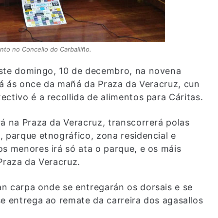
to no Concello do Carballiño.
este domingo, 10 de decembro, na novena
irá ás once da mañá da Praza da Veracruz, cun
ctivo é a recollida de alimentos para Cáritas.
rá na Praza da Veracruz, transcorrerá polas
, parque etnográfico, zona residencial e
os menores irá só ata o parque, e os máis
Praza da Veracruz.
n carpa onde se entregarán os dorsais e se
se entrega ao remate da carreira dos agasallos