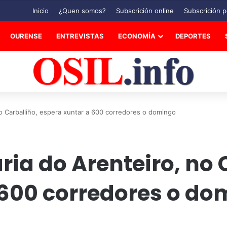
Inicio
¿Quen somos?
Subscrición online
Subscrición p
OURENSE
ENTREVISTAS
ECONOMÍA
DEPORTES
 no Carballiño, espera xuntar a 600 corredores o domingo
ria do Arenteiro, no 
 600 corredores o d