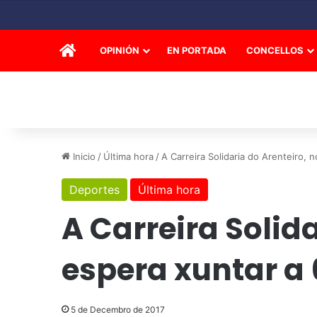
INICIO
OPINIÓN
EN PORTADA
CONCELLOS
Inicio
/
Última hora
/
A Carreira Solidaria do Arenteiro,
Deportes
Última hora
A Carreira Solida
espera xuntar a
5 de Decembro de 2017