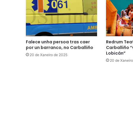
Falece unha persoa tras caer
Redrum Teat
por un barranco, no Carballiño
Carballiño 
Lobicán”
20 de Xaneiro de 2025
20 de Xaneir