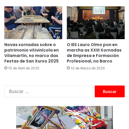
Novas xornadas sobre o
O IES Lauro Olmo pon en
patrimonio vitivinícola en
marcha as XXIII Xornadas
Vilamartín, no marco das
de Empresa e Formación
Festas de San Xurxo 2025
Profesional, no Barco
10 de Abril de 2025
10 de Marzo de 2025
B
u
s
c
a
r
: