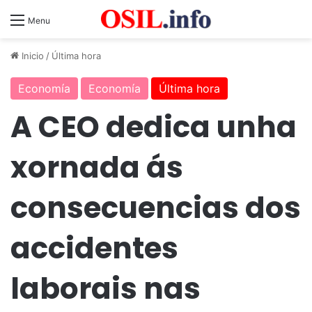
Menu
Inicio
/
Última hora
Economía
Economía
Última hora
A CEO dedica unha
xornada ás
consecuencias dos
accidentes
laborais nas