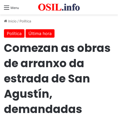
Menu
Inicio
/
Política
Política
Última hora
Comezan as obras
de arranxo da
estrada de San
Agustín,
demandadas