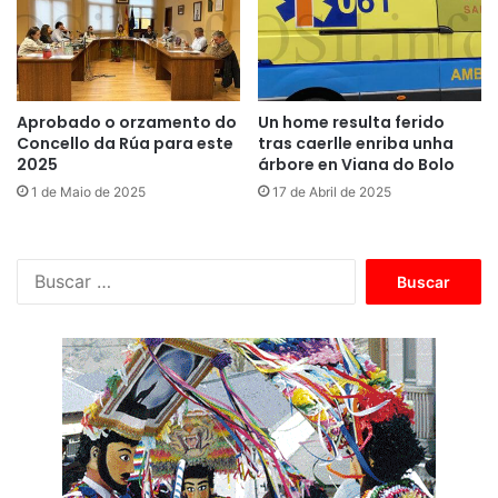
Aprobado o orzamento do
Un home resulta ferido
Concello da Rúa para este
tras caerlle enriba unha
2025
árbore en Viana do Bolo
1 de Maio de 2025
17 de Abril de 2025
B
u
s
c
a
r
: