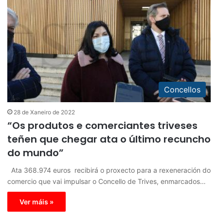
Concellos
28 de Xaneiro de 2022
“Os produtos e comerciantes triveses
teñen que chegar ata o último recuncho
do mundo”
Ata 368.974 euros recibirá o proxecto para a rexeneración do
comercio que vai impulsar o Concello de Trives, enmarcados…
Ver máis »