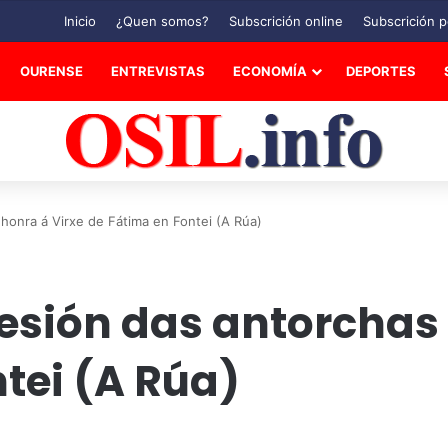
Inicio
¿Quen somos?
Subscrición online
Subscrición p
OURENSE
ENTREVISTAS
ECONOMÍA
DEPORTES
honra á Virxe de Fátima en Fontei (A Rúa)
esión das antorchas 
tei (A Rúa)