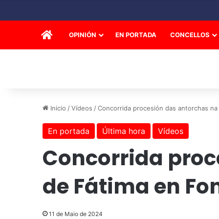
INICIO
OPINIÓN
EN PORTADA
CONCELLOS
Inicio
/
Vídeos
/
Concorrida procesión das antorchas na 
En portada
Última hora
Vídeos
Concorrida proc
de Fátima en Fon
11 de Maio de 2024