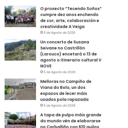
O proxecto “Tecendo Soños”
cumpre dez anos enchendo
de cor, arte, colaboración e
creatividade A Veiga
5 de Agosto de 2026
Un concerto de Susana
Seivane no Castrillón
(Larouco) encetará o 13 de
agosto o itinerario cultural V
NOVE
5 de Agosto de 2026
Melloras no Campiño de
Viana do Bolo, un dos
espazos de lecer máis
usados pola rapazada
5 de Agosto de 2026
A tapa de pulpo máis grande
do mundo vén de elaborarse
no Carballiño con 610 quilos