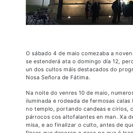
O sábado 4 de maio comezaba a novena 
se estenderá ata o domingo día 12, per
un dos cultos máis destacados do prog
Nosa Señora de Fátima.
Na noite do venres 10 de maio, numero
iluminada e rodeada de fermosas calas 
no templo, portando candeas e cirios, 
párrocos cos altofalantes en man. Xa d
misa, e ao finalizar o culto, antes de q
flores que decoran o paso no que é tra