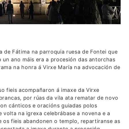
de Fátima na parroquia ruesa de Fontei que
o un ano máis era a procesión das antorchas
rama na honra á Virxe María na advocación de
so fieis acompañaron á imaxe da Virxe
brancas, por rúas da vila ata rematar de novo
con cánticos e oracións guiadas polos
e volta na igrexa celebrábase a novena e a
ue os fieis abandonen o templo, repartiranse as
nsportada a imaxe durante a procesión.