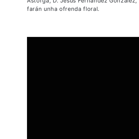
Astorga, D. Jesús Fernández González,
farán unha ofrenda floral.