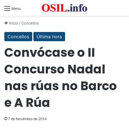
Menu
Inicio
/
Concellos
Concellos
Última hora
Convócase o II
Concurso Nadal
nas rúas no Barco
e A Rúa
7 de Novembro de 2014