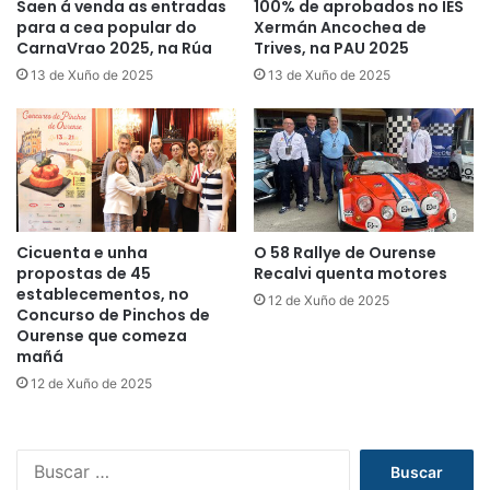
Saen á venda as entradas
100% de aprobados no IES
para a cea popular do
Xermán Ancochea de
CarnaVrao 2025, na Rúa
Trives, na PAU 2025
13 de Xuño de 2025
13 de Xuño de 2025
Cicuenta e unha
O 58 Rallye de Ourense
propostas de 45
Recalvi quenta motores
establecementos, no
12 de Xuño de 2025
Concurso de Pinchos de
Ourense que comeza
mañá
12 de Xuño de 2025
B
u