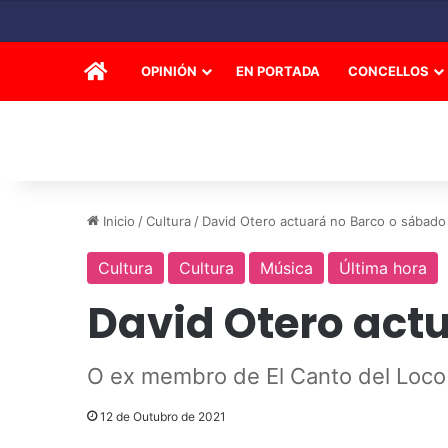
INICIO
OPINIÓN
EN PORTADA
CONCELLOS
Inicio
/
Cultura
/
David Otero actuará no Barco o sábado
Cultura
Cultura
Música
Última hora
David Otero act
O ex membro de El Canto del Loco 
12 de Outubro de 2021