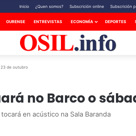
Inicio
¿Quen somos?
Subscrición online
Subscrición p
OURENSE
ENTREVISTAS
ECONOMÍA
DEPORTES
 23 de outubro
uará no Barco o sába
tocará en acústico na Sala Baranda