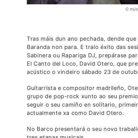
O músi
Tras máis dun ano pechada, dende que as
Baranda non para. E tralo éxito das ses
Sabinera ou Rapariga DJ, prepárase par
El Canto del Loco, David Otero, que pr
acústico o vindeiro sábado 23 de outub
Guitarrista e compositor madrileño, O
grupo de pop-rock xunto ao seu premio 
seguir o seu camiño en solitario, prime
actualmente xa como David Otero.
No Barco presentará o seu novo traball
tres etapas musicais.