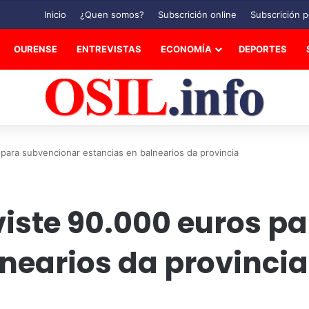
Inicio
¿Quen somos?
Subscrición online
Subscrición p
OURENSE
ENTREVISTAS
ECONOMÍA
DEPORTES
para subvencionar estancias en balnearios da provincia
viste 90.000 euros p
nearios da provincia