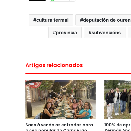
cultura termal
deputación de oure
provincia
subvencións
Artigos relacionados
Saen á venda as entradas para
100% de apr
a cea popular do CarnaVrao
Xermán Anco