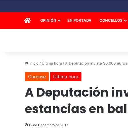
INICIO
OPINIÓN
EN PORTADA
CONCELLOS
Inicio
/
Última hora
/
A Deputación inviste 90.000 euros 
Ourense
Última hora
A Deputación in
estancias en bal
12 de Decembro de 2017