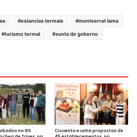
nse
estancias termais
montserrat lama
turismo termal
xunta de goberno
obados no IES
Cicuenta e unha propostas de
chea de Trives, na
45 establecementos, no