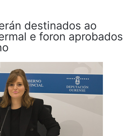
erán destinados ao
ermal e foron aprobados
no