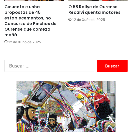
Cicuenta e unha
O 58 Rallye de Ourense
propostas de 45
Recalvi quenta motores
establecementos, no
12 de Xuño de 2025
Concurso de Pinchos de
Ourense que comeza
mañá
12 de Xuño de 2025
B
u
s
c
a
r
: