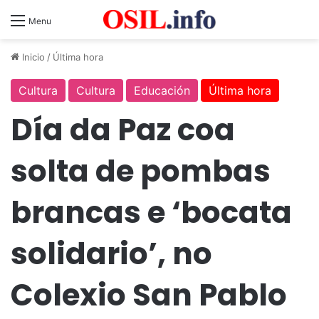
Menu
Inicio
/
Última hora
Cultura
Cultura
Educación
Última hora
Día da Paz coa
solta de pombas
brancas e ‘bocata
solidario’, no
Colexio San Pablo