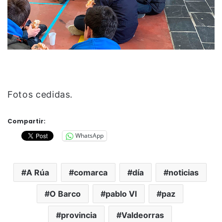
Fotos cedidas.
Compartir:
WhatsApp
A Rúa
comarca
día
noticias
O Barco
pablo VI
paz
provincia
Valdeorras