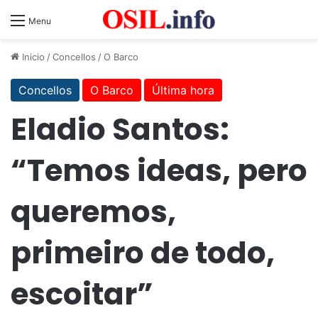
Menu
Inicio
/
Concellos
/
O Barco
Concellos
O Barco
Última hora
Eladio Santos:
“Temos ideas, pero
queremos,
primeiro de todo,
escoitar”