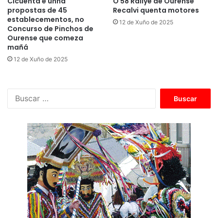
Cicuenta e unha
O 58 Rallye de Ourense
propostas de 45
Recalvi quenta motores
establecementos, no
12 de Xuño de 2025
Concurso de Pinchos de
Ourense que comeza
mañá
12 de Xuño de 2025
B
u
s
c
a
r
: