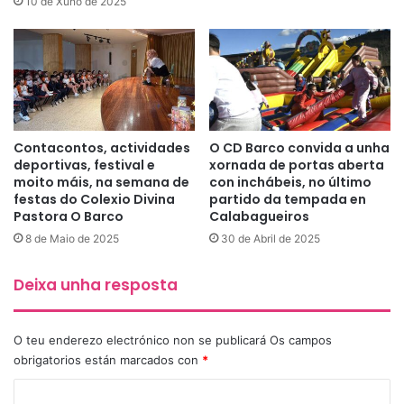
10 de Xuño de 2025
Contacontos, actividades
O CD Barco convida a unha
deportivas, festival e
xornada de portas aberta
moito máis, na semana de
con inchábeis, no último
festas do Colexio Divina
partido da tempada en
Pastora O Barco
Calabagueiros
8 de Maio de 2025
30 de Abril de 2025
Deixa unha resposta
O teu enderezo electrónico non se publicará
Os campos
obrigatorios están marcados con
*
C